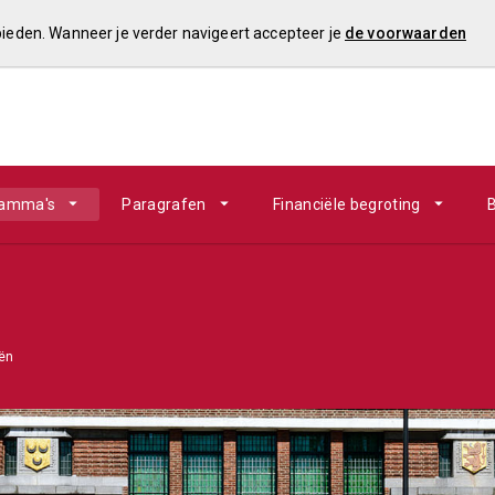
 bieden. Wanneer je verder navigeert accepteer je
de voorwaarden
ramma's
Paragrafen
Financiële begroting
B
ën