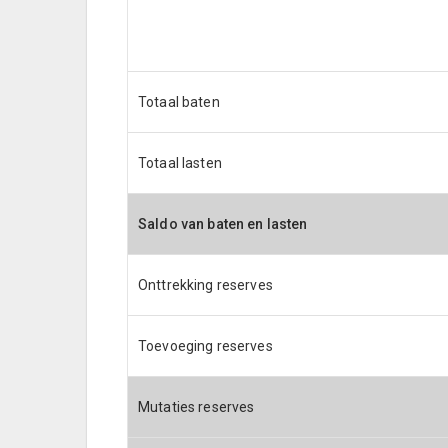
Totaal baten
Totaal lasten
Saldo van baten en lasten
Onttrekking reserves
Toevoeging reserves
Mutaties reserves