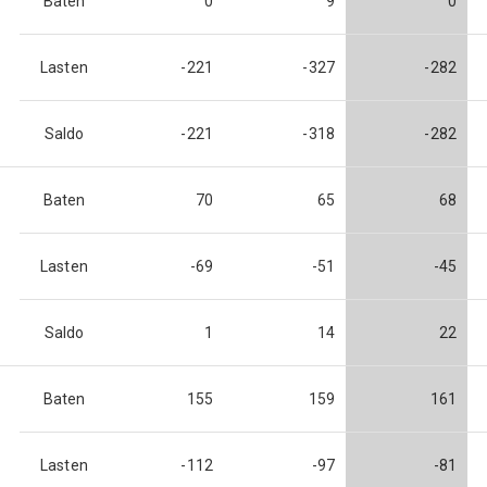
Baten
0
9
0
Lasten
-221
-327
-282
Saldo
-221
-318
-282
Baten
70
65
68
Lasten
-69
-51
-45
Saldo
1
14
22
Baten
155
159
161
Lasten
-112
-97
-81