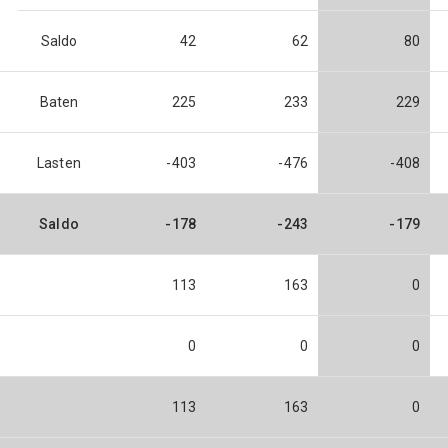
Saldo
42
62
80
Baten
225
233
229
Lasten
-403
-476
-408
Saldo
-178
-243
-179
113
163
0
0
0
0
113
163
0