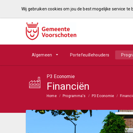
Wij gebruiken cookies om jou de best mogelijke service te
Algemeen
Portefeuillehouders
Prog
P3 Economie
Financiën
Home
Programma's
P3 Economie
Financi