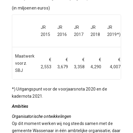
(in miljoenen euros)
JR
JR
JR
JR
JR
sch
2015
2016
2017
2018
2019*)
jul
Maatwerk
€
€
€
€
€
voorz.
€
2,553
3,679
3,358
4,290
4,007
SBJ
*) Uitgangspunt voor de voorjaarsnota 2020 en de
kadernota 2021.
Ambities
Organisatorische ontwikkelingen
Op dit moment werken wij nog steeds samen met de
gemeente Wassenaar in één ambtelijke organisatie; daar