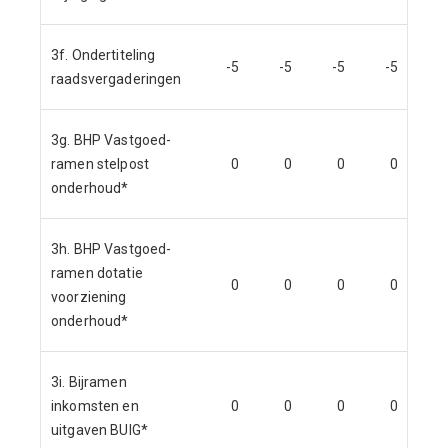
3f. Ondertiteling
-5
-5
-5
-5
raadsvergaderingen
3g. BHP Vastgoed-
ramen stelpost
0
0
0
0
onderhoud*
3h. BHP Vastgoed-
ramen dotatie
0
0
0
0
voorziening
onderhoud*
3i. Bijramen
inkomsten en
0
0
0
0
uitgaven BUIG*