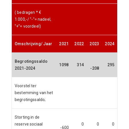
( bedragen * €
1.000,-/ "-"= nadeel,
"+"= voordeel)
Omschrijving/ Jaar
2021
2022
2023
2024
Begrotingssaldo
1098
314
295
2021-2024
-208
Voorstel ter
bestemming van het
begrotingssaldo;
Storting in de
reserve sociaal
0
0
0
-600