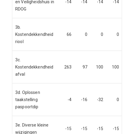
en Veiligheidshuis in
-14
-14
-14
-14
RDOG
3b.
Kostendekkendheid
66
0
0
0
riool
3c.
Kostendekkendheid
263
97
100
100
afval
3d. Oplossen
taakstelling
-4
-16
-32
0
paspoortdip
3e. Diverse kleine
-15
-15
-15
-15
wijzigingen