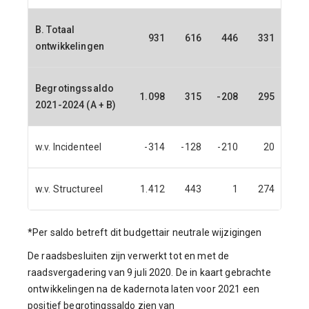
B. Totaal
931
616
446
331
ontwikkelingen
Begrotingssaldo
1.098
315
-208
295
2021-2024 (A + B)
w.v. Incidenteel
-314
-128
-210
20
w.v. Structureel
1.412
443
1
274
*Per saldo betreft dit budgettair neutrale wijzigingen
De raadsbesluiten zijn verwerkt tot en met de
raadsvergadering van 9 juli 2020. De in kaart gebrachte
ontwikkelingen na de kadernota laten voor 2021 een
positief begrotingssaldo zien van