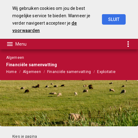
Wij gebruiken cookies om jou de best
mogelijke service te bieden. Wanneer je
SLUIT
verder navigeert accepteer je
de
Begroting
2021
voorwaarden
Algemeen
Financiële samenvatting
Home
Algemeen
Financiële samenvatting
Exploitatie