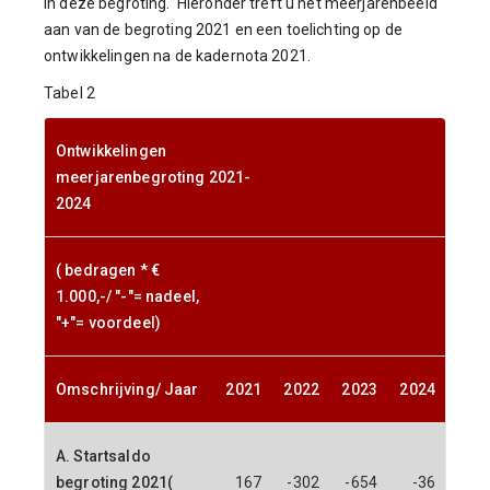
in deze begroting. Hieronder treft u het meerjarenbeeld
aan van de begroting 2021 en een toelichting op de
ontwikkelingen na de kadernota 2021.
Tabel 2
Ontwikkelingen
meerjarenbegroting 2021-
2024
( bedragen * €
1.000,-/ "-"= nadeel,
"+"= voordeel)
Omschrijving/ Jaar
2021
2022
2023
2024
A. Startsaldo
begroting 2021(
167
-302
-654
-36