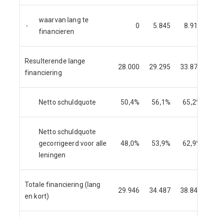
waarvan lang te
-
0
5.845
8.918
financieren
Resulterende lange
28.000
29.295
33.870
3
financiering
Netto schuldquote
50,4%
56,1%
65,2%
Netto schuldquote
gecorrigeerd voor alle
48,0%
53,9%
62,9%
leningen
Totale financiering (lang
29.946
34.487
38.848
3
en kort)