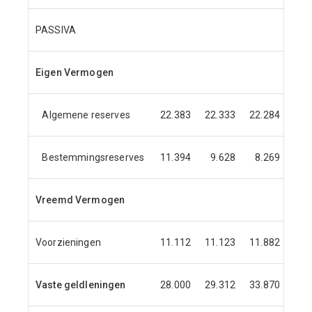
PASSIVA
Eigen Vermogen
Algemene reserves
22.383
22.333
22.284
22.
Bestemmingsreserves
11.394
9.628
8.269
7.
Vreemd Vermogen
Voorzieningen
11.112
11.123
11.882
12.
Vaste geldleningen
28.000
29.312
33.870
34.