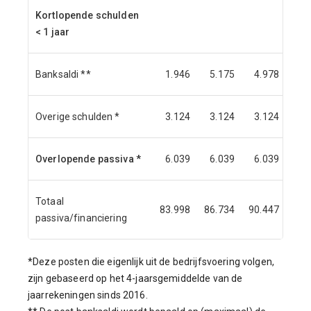
Kortlopende schulden
< 1 jaar
Banksaldi **
1.946
5.175
4.978
4.
Overige schulden *
3.124
3.124
3.124
3.
Overlopende passiva *
6.039
6.039
6.039
6.
Totaal
83.998
86.734
90.447
90.
passiva/financiering
*Deze posten die eigenlijk uit de bedrijfsvoering volgen,
zijn gebaseerd op het 4-jaarsgemiddelde van de
jaarrekeningen sinds 2016.