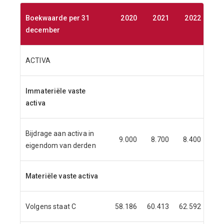
Boekwaarde per 31
2020
2021
2022
2
december
ACTIVA
Immateriële vaste
activa
Bijdrage aan activa in
9.000
8.700
8.400
8.
eigendom van derden
Materiële vaste activa
Volgens staat C
58.186
60.413
62.592
64.