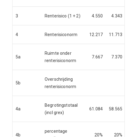
3
Renterisico (1 + 2)
4.550
4.343
2.
4
Renterisiconorm
12.217
11.713
11.
Ruimte onder
5a
7.667
7.370
8.
renterisiconorm
Overschrijding
5b
renterisiconorm
Begrotingstotaal
4a
61.084
58.565
56.
(incl grex)
percentage
4b
20%
20%
2