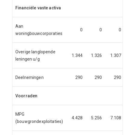
Financiële vaste activa
Aan
0
0
0
woningbouwcorporaties
Overige langlopende
1.344
1.326
1.307
1.
leningen u/g
Deelnemingen
290
290
290
Voorraden
MPG
4.428
5.256
7.108
5.
(bouwgrondexploitaties)