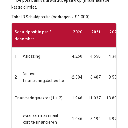
** De post banksaldi wordt bepaald op (maximaal) de
kasgeldlimiet.
Tabel 3 Schuldpositie (bedragen x € 1.000)
Schuldpositie per 31
2020
2021
2022
2
december
1
Aflossing
4.250
4.550
4.343
Nieuwe
2
-2.304
6.487
9.553
financieringsbehoefte
Financieringstekort (1 + 2)
1.946
11.037
13.896
waarvan maximaal
-
1.946
5.192
4.978
kort te financieren