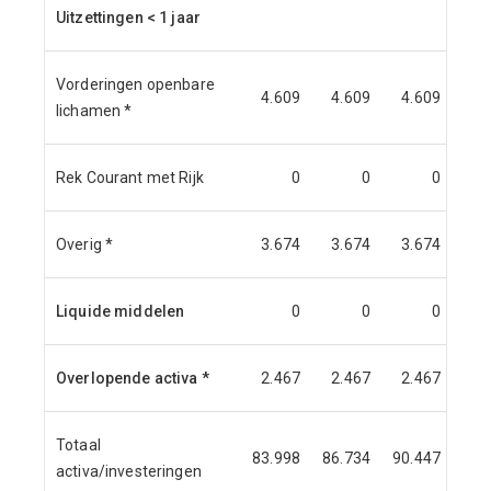
Uitzettingen < 1 jaar
Vorderingen openbare
4.609
4.609
4.609
4.
lichamen *
Rek Courant met Rijk
0
0
0
Overig *
3.674
3.674
3.674
3.
Liquide middelen
0
0
0
Overlopende activa *
2.467
2.467
2.467
2.
Totaal
83.998
86.734
90.447
90.
activa/investeringen