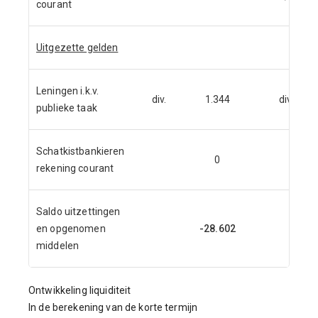
courant
Uitgezette gelden
Leningen i.k.v.
div.
1.344
div.
publieke taak
Schatkistbankieren
0
rekening courant
Saldo uitzettingen
en opgenomen
-28.602
middelen
Ontwikkeling liquiditeit
In de berekening van de korte termijn