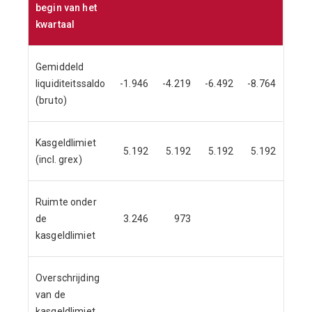
begin van het
kwartaal
Gemiddeld
liquiditeitssaldo
-1.946
-4.219
-6.492
-8.764
(bruto)
Kasgeldlimiet
5.192
5.192
5.192
5.192
(incl. grex)
Ruimte onder
de
3.246
973
kasgeldlimiet
Overschrijding
van de
kasgeldlimiet