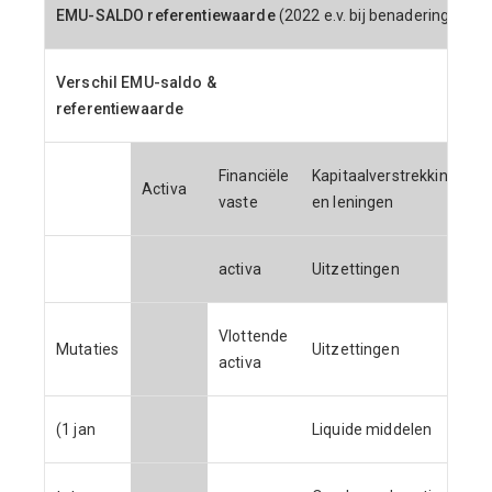
EMU-SALDO referentiewaarde
(2022 e.v. bij benadering)
Verschil EMU-saldo &
referentiewaarde
Financiële
Kapitaalverstrekkingen
Activa
vaste
en leningen
activa
Uitzettingen
Vlottende
Mutaties
Uitzettingen
activa
(1 jan
Liquide middelen