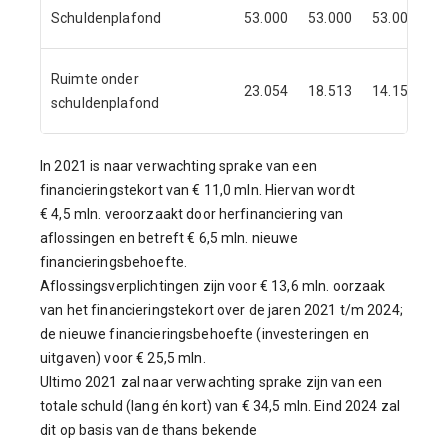
Schuldenplafond
53.000
53.000
53.000
5
Ruimte onder
23.054
18.513
14.152
1
schuldenplafond
In 2021 is naar verwachting sprake van een
financieringstekort van € 11,0 mln. Hiervan wordt
€ 4,5 mln. veroorzaakt door herfinanciering van
aflossingen en betreft € 6,5 mln. nieuwe
financieringsbehoefte.
Aflossingsverplichtingen zijn voor € 13,6 mln. oorzaak
van het financieringstekort over de jaren 2021 t/m 2024;
de nieuwe financieringsbehoefte (investeringen en
uitgaven) voor € 25,5 mln.
Ultimo 2021 zal naar verwachting sprake zijn van een
totale schuld (lang én kort) van € 34,5 mln. Eind 2024 zal
dit op basis van de thans bekende