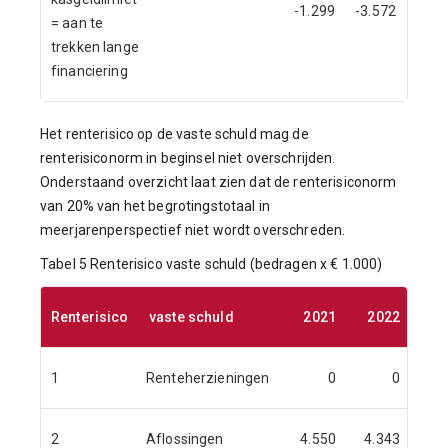
-1.299
-3.572
= aan te
trekken lange
financiering
Het renterisico op de vaste schuld mag de
renterisiconorm in beginsel niet overschrijden.
Onderstaand overzicht laat zien dat de renterisiconorm
van 20% van het begrotingstotaal in
meerjarenperspectief niet wordt overschreden.
Tabel 5 Renterisico vaste schuld (bedragen x € 1.000)
Renterisico
vaste schuld
2021
2022
20
1
Renteherzieningen
0
0
2
Aflossingen
4.550
4.343
2.