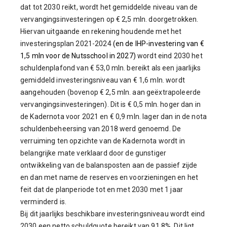
dat tot 2030 reikt, wordt het gemiddelde niveau van de
vervangingsinvesteringen op € 2,5 mln. doorgetrokken.
Hiervan uitgaande en rekening houdende met het
investeringsplan 2021-2024
(en de IHP-investering van €
1,5 mln voor de Nutsschool in 2027)
wordt eind 2030 het
schuldenplafond van € 53,0 mln. bereikt als een jaarlijks
gemiddeld investeringsniveau van € 1,6 mln. wordt
aangehouden (bovenop € 2,5 mln. aan geëxtrapoleerde
vervangingsinvesteringen). Dit is € 0,5 mln. hoger dan in
de Kadernota voor 2021 en € 0,9 mln. lager dan in de nota
schuldenbeheersing van 2018 werd genoemd. De
verruiming ten opzichte van de Kadernota wordt in
belangrijke mate verklaard door de gunstiger
ontwikkeling van de balansposten aan de passief zijde
en dan met name de reserves en voorzieningen en het
feit dat de planperiode tot en met 2030 met 1 jaar
verminderd is.
Bij dit jaarlijks beschikbare investeringsniveau wordt eind
2030 een netto schuldquote bereikt van 91,8%. Dit ligt