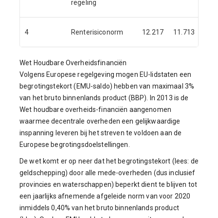
regeling
4
Renterisiconorm
12.217
11.713
11.
Wet Houdbare Overheidsfinanciën
Volgens Europese regelgeving mogen EU-lidstaten een
begrotingstekort (EMU-saldo) hebben van maximaal 3%
van het bruto binnenlands product (BBP). In 2013 is de
Wet houdbare overheids-financiën aangenomen
waarmee decentrale overheden een gelijkwaardige
inspanning leveren bij het streven te voldoen aan de
Europese begrotingsdoelstellingen.
De wet komt er op neer dat het begrotingstekort (lees: de
geldschepping) door alle mede-overheden (dus inclusief
provincies en waterschappen) beperkt dient te blijven tot
een jaarlijks afnemende afgeleide norm van voor 2020
inmiddels 0,40% van het bruto binnenlands product