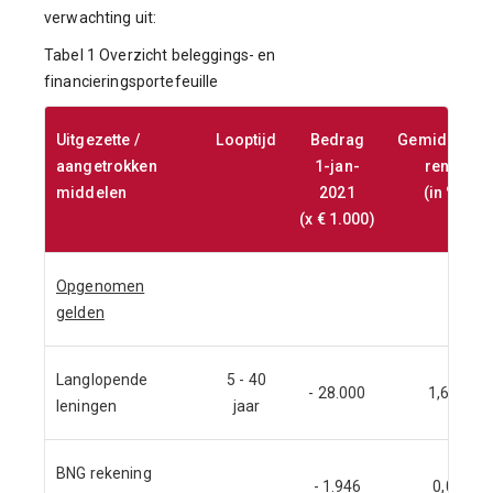
verwachting uit:
Tabel 1 Overzicht beleggings- en
financieringsportefeuille
Uitgezette /
Looptijd
Bedrag
Gemiddelde
aangetrokken
1-jan-
rente
middelen
2021
(in %)
(x € 1.000)
Opgenomen
gelden
Langlopende
5 - 40
- 28.000
1,64
leningen
jaar
BNG rekening
- 1.946
0,0