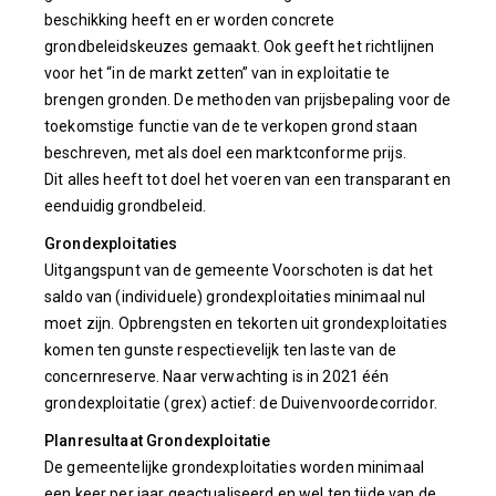
beschikking heeft en er worden concrete
grondbeleidskeuzes gemaakt. Ook geeft het richtlijnen
voor het “in de markt zetten” van in exploitatie te
brengen gronden. De methoden van prijsbepaling voor de
toekomstige functie van de te verkopen grond staan
beschreven, met als doel een marktconforme prijs.
Dit alles heeft tot doel het voeren van een transparant en
eenduidig grondbeleid.
Grondexploitaties
Uitgangspunt van de gemeente Voorschoten is dat het
saldo van (individuele) grondexploitaties minimaal nul
moet zijn. Opbrengsten en tekorten uit grondexploitaties
komen ten gunste respectievelijk ten laste van de
concernreserve. Naar verwachting is in 2021 één
grondexploitatie (grex) actief: de Duivenvoordecorridor.
Planresultaat Grondexploitatie
De gemeentelijke grondexploitaties worden minimaal
een keer per jaar geactualiseerd en wel ten tijde van de