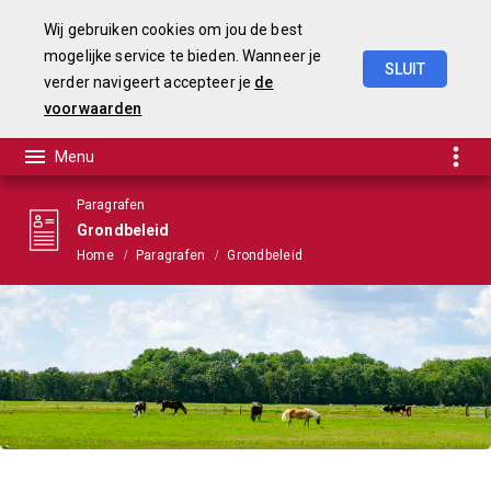
Wij gebruiken cookies om jou de best
mogelijke service te bieden. Wanneer je
SLUIT
verder navigeert accepteer je
de
Begroting
2021
voorwaarden
Paragrafen
Grondbeleid
Home
Paragrafen
Grondbeleid