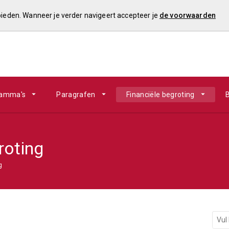
 bieden. Wanneer je verder navigeert accepteer je
de voorwaarden
ramma's
Paragrafen
Financiële begroting
B
roting
g