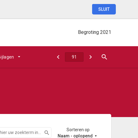
SLUIT
Begroting
2021
ijlagen
Sorteren op
Zoeken
Naam - oplopend