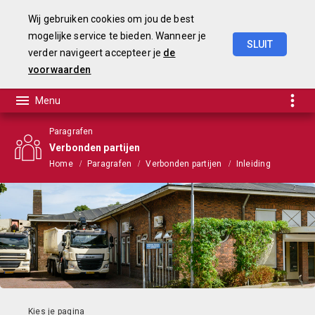
Wij gebruiken cookies om jou de best
mogelijke service te bieden. Wanneer je
SLUIT
verder navigeert accepteer je
de
Begroting
2021
voorwaarden
Paragrafen
Verbonden partijen
Home
Paragrafen
Verbonden partijen
Inleiding