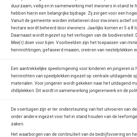
duurzaam, veilig en in samenwerking met inwoners in stand te
hebben hierin een belangrijke bijdrage. Zij zorgen voor een hog
Vanuit de gemeente worden initiatieven door inwoners actief on
hectare wordt beheerd door inwoners. Jaarlijks komen er 5 a 8 l
Daarnaast wordt ingezet op het verhogen van de biodiversiteit. D
Mee(r) doen voor bijen
. Voorbeelden zijn het toepassen van minim
herinrichtingen, gefaseerd maaien, creëren van nestelplekken e
Een aantrekkelijke speelomgeving voor kinderen en jongeren is h
herinrichten van speelplekken ingezet op centrale uitdagende sp
materialen. Voor jongeren wordt gekeken naar het uitdagend mak
chillplekken. Dit wordt in samenwerking jongerenwerk en de poli
De voertuigen zijn er ter ondersteuning van het uitvoeren van 
onder andere ingezet voor het in stand houden van de leefomgevi
zaken.
Het waarborgen van de continuïteit van de bedrijfsvoering en 