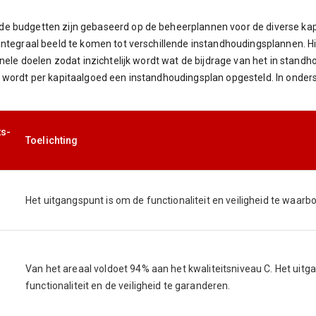
e budgetten zijn gebaseerd op de beheerplannen voor de diverse kap
integraal beeld te komen tot verschillende instandhoudingsplannen. H
onele doelen zodat inzichtelijk wordt wat de bijdrage van het in stand
t wordt per kapitaalgoed een instandhoudingsplan opgesteld. In onde
ts-
Toelichting
Het uitgangspunt is om de functionaliteit en veiligheid te waarb
Van het areaal voldoet 94% aan het kwaliteitsniveau C. Het uit
functionaliteit en de veiligheid te garanderen.