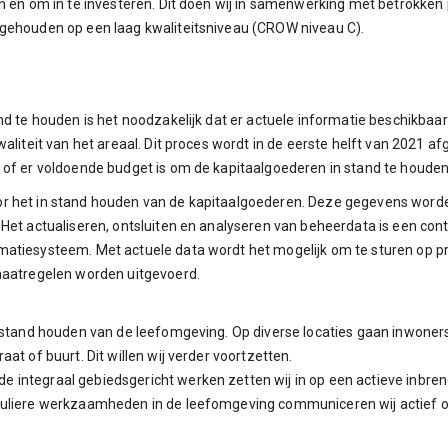
n en om in te investeren. Dit doen wij in samenwerking met betrokken 
 gehouden op een laag kwaliteitsniveau (CROW niveau C).
nd te houden is het noodzakelijk dat er actuele informatie beschikbaar
aliteit van het areaal. Dit proces wordt in de eerste helft van 2021 
 of er voldoende budget is om de kapitaalgoederen in stand te houden
or het in stand houden van de kapitaalgoederen. Deze gegevens word
 Het actualiseren, ontsluiten en analyseren van beheerdata is een co
atiesysteem. Met actuele data wordt het mogelijk om te sturen op pres
 maatregelen worden uitgevoerd.
n stand houden van de leefomgeving. Op diverse locaties gaan inwoner
at of buurt. Dit willen wij verder voortzetten.
e integraal gebiedsgericht werken zetten wij in op een actieve inb
guliere werkzaamheden in de leefomgeving communiceren wij actief o