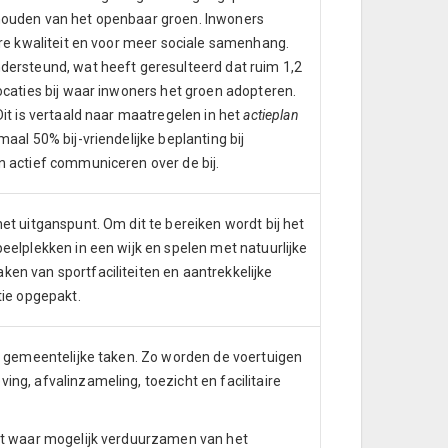
 houden van het openbaar groen. Inwoners
ere kwaliteit en voor meer sociale samenhang.
dersteund, wat heeft geresulteerd dat ruim 1,2
ocaties bij waar inwoners het groen adopteren.
it is vertaald naar maatregelen in het
actieplan
aal 50% bij-vriendelijke beplanting bij
n actief communiceren over de bij.
et uitganspunt. Om dit te bereiken wordt bij het
eelplekken in een wijk en spelen met natuurlijke
en van sportfaciliteiten en aantrekkelijke
tie opgepakt.
de gemeentelijke taken. Zo worden de voertuigen
ng, afvalinzameling, toezicht en facilitaire
het waar mogelijk verduurzamen van het