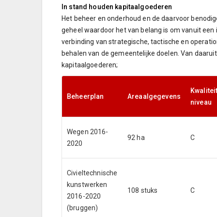
In stand houden kapitaalgoederen
Het beheer en onderhoud en de daarvoor benodigd
geheel waardoor het van belang is om vanuit een 
verbinding van strategische, tactische en operati
behalen van de gemeentelijke doelen. Van daarui
kapitaalgoederen;
Kwalitei
Beheerplan
Areaalgegevens
niveau
Wegen 2016-
92 ha
C
2020
Civieltechnische
kunstwerken
108 stuks
C
2016-2020
(bruggen)