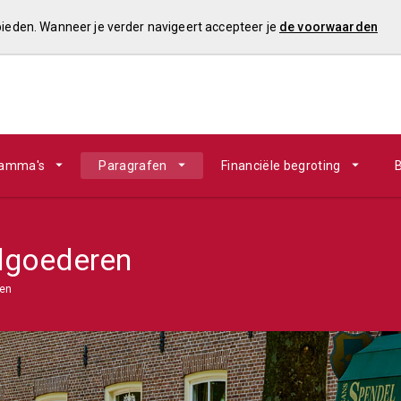
 bieden. Wanneer je verder navigeert accepteer je
de voorwaarden
ramma's
Paragrafen
Financiële begroting
B
lgoederen
ren