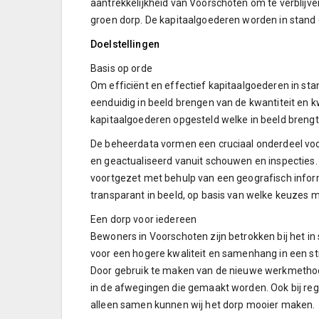
aantrekkelijkheid van Voorschoten om te verblijve
groen dorp. De kapitaalgoederen worden in stand
Doelstellingen
Basis op orde
Om efficiënt en effectief kapitaalgoederen in sta
eenduidig in beeld brengen van de kwantiteit en kw
kapitaalgoederen opgesteld welke in beeld brengt
De beheerdata vormen een cruciaal onderdeel vo
en geactualiseerd vanuit schouwen en inspecties.
voortgezet met behulp van een geografisch inform
transparant in beeld, op basis van welke keuzes
Een dorp voor iedereen
Bewoners in Voorschoten zijn betrokken bij het i
voor een hogere kwaliteit en samenhang in een stra
Door gebruik te maken van de nieuwe werkmethod
in de afwegingen die gemaakt worden. Ook bij re
alleen samen kunnen wij het dorp mooier maken.