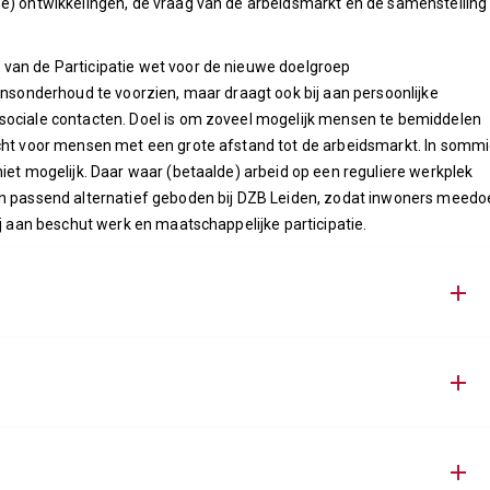
ne) ontwikkelingen, de vraag van de arbeidsmarkt en de samenstelling
van de Participatie wet voor de nieuwe doelgroep
vensonderhoud te voorzien, maar draagt ook bij aan persoonlijke
sociale contacten. Doel is om zoveel mogelijk mensen te bemiddelen
acht voor mensen met een grote afstand tot de arbeidsmarkt. In somm
niet mogelijk. Daar waar (betaalde) arbeid op een reguliere werkplek
en passend alternatief geboden bij DZB Leiden, zodat inwoners meed
ij aan beschut werk en maatschappelijke participatie.