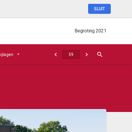
SLUIT
Begroting
2021
ijlagen