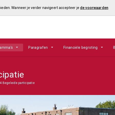
 bieden. Wanneer je verder navigeert accepteer je
de voorwaarden
ramma's
Paragrafen
Financiële begroting
B
cipatie
4 Begeleide participatie