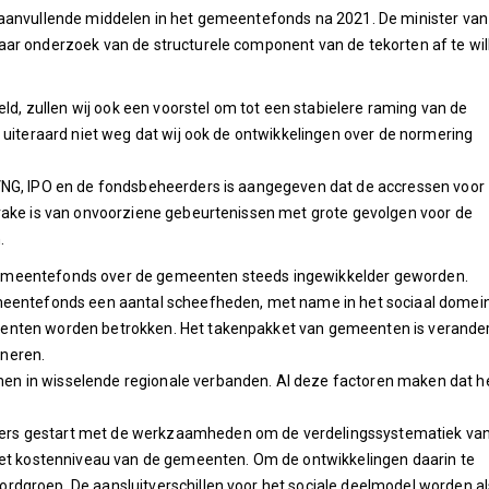
 aanvullende middelen in het gemeentefonds na 2021. De minister van
ar onderzoek van de structurele component van de tekorten af te wil
ld, zullen wij ook een voorstel om tot een stabielere raming van de
 uiteraard niet weg dat wij ook de ontwikkelingen over de normering
VNG, IPO en de fondsbeheerders is aangegeven dat de accressen voor
rake is van onvoorziene gebeurtenissen met grote gevolgen voor de
.
et gemeentefonds over de gemeenten steeds ingewikkelder geworden.
emeentefonds een aantal scheefheden, met name in het sociaal domei
enten worden betrokken. Het takenpakket van gemeenten is verande
neren.
n in wisselende regionale verbanden. Al deze factoren maken dat h
ers gestart met de werkzaamheden om de verdelingssystematiek va
 het kostenniveau van de gemeenten. Om de ontwikkelingen daarin te
dgroep. De aansluitverschillen voor het sociale deelmodel worden al