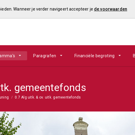
 bieden. Wanneer je verder navigeert accepteer je
de voorwaarden
ramma's
Paragrafen
Financiële begroting
B
 uitk. gemeentefonds
uning
0.7 Alg uitk. & ov. uitk. gemeentefonds