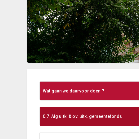
Wat gaan we daarvoor doen ?
0.7 Alg uitk. & ov. uitk. gemeentefonds