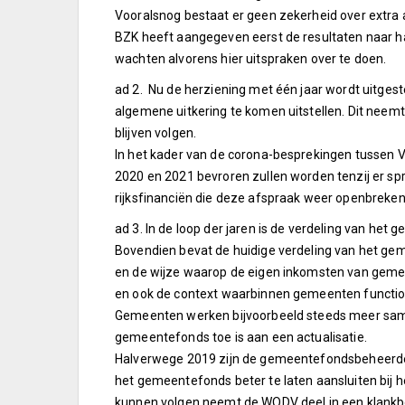
Vooralsnog bestaat er geen zekerheid over extra
BZK heeft aangegeven eerst de resultaten naar ha
wachten alvorens hier uitspraken over te doen.
ad 2. Nu de herziening met één jaar wordt uitgeste
algemene uitkering te komen uitstellen. Dit neemt
blijven volgen.
In het kader van de corona-besprekingen tussen 
2020 en 2021 bevroren zullen worden tenzij er sp
rijksfinanciën die deze afspraak weer openbreken
ad 3. In de loop der jaren is de verdeling van h
Bovendien bevat de huidige verdeling van het g
en de wijze waarop de eigen inkomsten van geme
en ook de context waarbinnen gemeenten functio
Gemeenten werken bijvoorbeeld steeds meer same
gemeentefonds toe is aan een actualisatie.
Halverwege 2019 zijn de gemeentefondsbeheerd
het gemeentefonds beter te laten aansluiten bij
kunnen volgen neemt de WODV deel in een klankbor