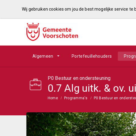
Wij gebruiken cookies om jou de best mogelijke service te
Algemeen
Portefeuillehouders
Prog
P0 Bestuur en ondersteuning
0.7 Alg uitk. & ov.
Home
Programma's
P0 Bestuur en onderste