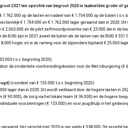
groot 2021 ten opzichte van begroot 2020 in taakvelden groter of ge
€ 1.762.000 op de lasten en nadeel van € 1.754.000 op de baten t.o.v. 
spectievelijk € 1.754.000 en € 1.762.000 lager geraamd dan in 2020. Dit
€ 2.063.000 en de pilot zelfmoordpreventie van € 23.000 die in de beg
 de BUIG zijn in 2021 zowel de baten als de lasten van de BUIG € 331
000 hoger, en is de raming voor de bijzondere bijstand € 25.000 lage
53.000 t.o.v. begroting 2020)
 door de incidentele voorbereidingskosten voor de Wet inburgering (€ 
jeugd)
(voordeel van € 155.000 t.o.v. begroting 2020)
.000 lager dan in 2020. Dit wordt verklaard door de hogere lasten in 2
n (€ 90.000), de zorg via het lokale team (€ 36.000) en de hogere toe
ndividuele voorzieningen (€ 133.000) en voor jeugdhulp in het gedwong
geraamd. Het verschil met 2020 is per saldo € 338.000. Dit verschil be