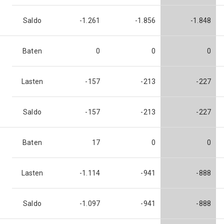
Saldo
-1.261
-1.856
-1.848
Baten
0
0
0
Lasten
-157
-213
-227
Saldo
-157
-213
-227
Baten
17
0
0
Lasten
-1.114
-941
-888
Saldo
-1.097
-941
-888