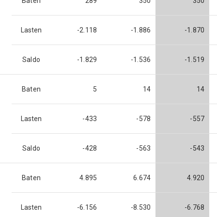
Baten
289
350
350
Lasten
-2.118
-1.886
-1.870
Saldo
-1.829
-1.536
-1.519
Baten
5
14
14
Lasten
-433
-578
-557
Saldo
-428
-563
-543
Baten
4.895
6.674
4.920
Lasten
-6.156
-8.530
-6.768