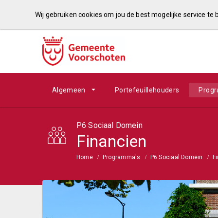
Wij gebruiken cookies om jou de best mogelijke service te
Algemeen
Portefeuillehouders
Prog
P6 Sociaal Domein
Financien
Home
Programma's
P6 Sociaal Domein
F