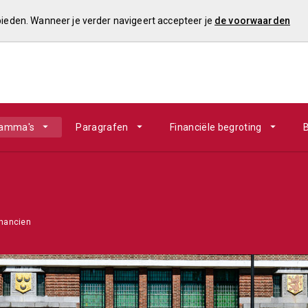
 bieden. Wanneer je verder navigeert accepteer je
de voorwaarden
ramma's
Paragrafen
Financiële begroting
B
inancien