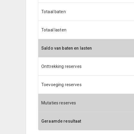
Totaal baten
Totaal lasten
Saldo van baten en lasten
Onttrekking reserves
Toevoeging reserves
Mutaties reserves
Geraamde resultaat