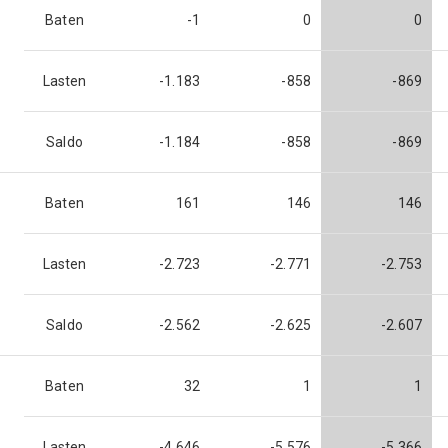
Baten
-1
0
0
Lasten
-1.183
-858
-869
Saldo
-1.184
-858
-869
Baten
161
146
146
Lasten
-2.723
-2.771
-2.753
Saldo
-2.562
-2.625
-2.607
Baten
32
1
1
Lasten
-4.646
-5.576
-5.366