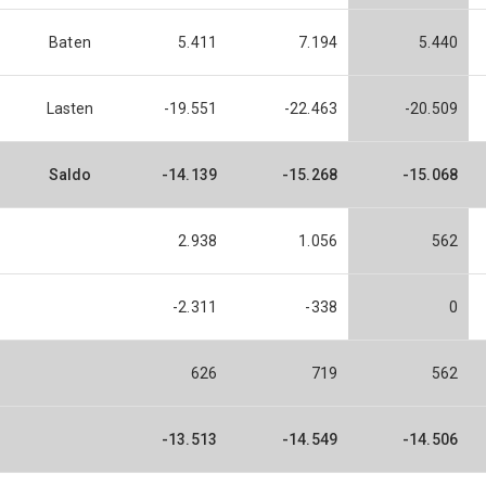
Baten
5.411
7.194
5.440
Lasten
-19.551
-22.463
-20.509
Saldo
-14.139
-15.268
-15.068
2.938
1.056
562
-2.311
-338
0
626
719
562
-13.513
-14.549
-14.506