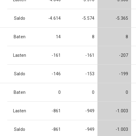
Saldo
-4.614
-5.574
-5.365
Baten
14
8
8
Lasten
-161
-161
-207
Saldo
-146
-153
-199
Baten
0
0
0
Lasten
-861
-949
-1.003
Saldo
-861
-949
-1.003