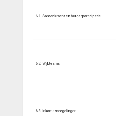
6.1 Samenkracht en burgerparticipatie
6.2 Wijkteams
6.3 Inkomensregelingen