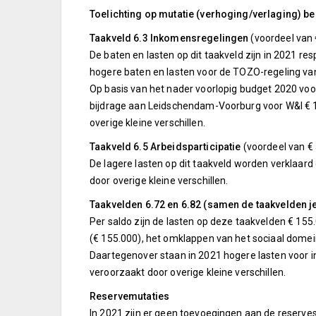
Toelichting op mutatie (verhoging/verlaging) be
Taakveld 6.3 Inkomensregelingen
(voordeel van 
De baten en lasten op dit taakveld zijn in 2021 re
hogere baten en lasten voor de TOZO-regeling van 
Op basis van het nader voorlopig budget 2020 voor
bijdrage aan Leidschendam-Voorburg voor W&I € 18.
overige kleine verschillen.
Taakveld 6.5 Arbeidsparticipatie
(voordeel van € 
De lagere lasten op dit taakveld worden verklaard
door overige kleine verschillen.
Taakvelden 6.72 en 6.82 (samen de taakvelden 
Per saldo zijn de lasten op deze taakvelden € 155
(€ 155.000), het omklappen van het sociaal domei
Daartegenover staan in 2021 hogere lasten voor i
veroorzaakt door overige kleine verschillen.
Reservemutaties
In 2021 zijn er geen toevoegingen aan de reserves 